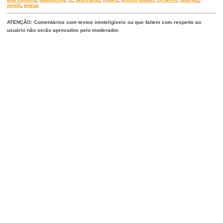
pirelli
,
pneus
ATENÇÃO: Comentários com textos ininteligíveis ou que faltem com respeito ao
usuário não serão aprovados pelo moderador.