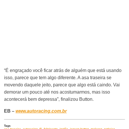
“É engraçado você ficar atrás de alguém que está usando
isso, parece que tem algo diferente. A asa traseira se
movendo daquele jeito, parece que algo está caindo. Vai
demorar um pouco até nos acostumarmos, mas isso
acontecerá bem depressa”, finalizou Button.
EB –
www.autoracing.com.br
Tags
asa traseira
,
autoracing
,
f1
,
fabricante
,
inglês
,
jenson button
,
mclaren
,
noticias
,