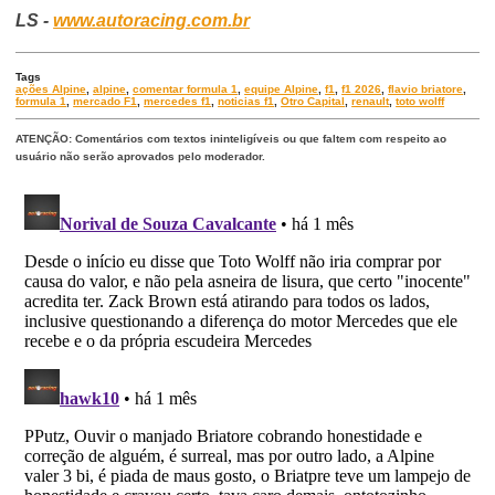
LS -
www.autoracing.com.br
Tags
ações Alpine
,
alpine
,
comentar formula 1
,
equipe Alpine
,
f1
,
f1 2026
,
flavio briatore
,
formula 1
,
mercado F1
,
mercedes f1
,
noticias f1
,
Otro Capital
,
renault
,
toto wolff
ATENÇÃO: Comentários com textos ininteligíveis ou que faltem com respeito ao
usuário não serão aprovados pelo moderador.