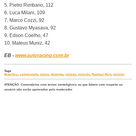
5. Pietro Rimbano, 112
6. Luca Milani, 109
7. Marco Cozzi, 92
8. Gustavo Myasava, 92
9. Edson Coelho, 47
10. Mateus Muniz, 42
EB -
www.autoracing.com.br
Tags
Brasilero
,
campeonato
,
chuva
,
domingo
,
goiânia
,
posição
,
Raphael Reis
,
turismo
ATENÇÃO: Comentários com textos ininteligíveis ou que faltem com respeito ao
usuário não serão aprovados pelo moderador.