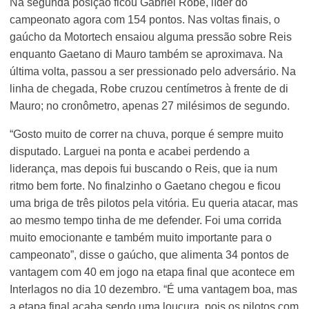
Na segunda posição ficou Gabriel Robe, líder do
campeonato agora com 154 pontos. Nas voltas finais, o
gaúcho da Motortech ensaiou alguma pressão sobre Reis
enquanto Gaetano di Mauro também se aproximava. Na
última volta, passou a ser pressionado pelo adversário. Na
linha de chegada, Robe cruzou centímetros à frente de di
Mauro; no cronômetro, apenas 27 milésimos de segundo.
“Gosto muito de correr na chuva, porque é sempre muito
disputado. Larguei na ponta e acabei perdendo a
liderança, mas depois fui buscando o Reis, que ia num
ritmo bem forte. No finalzinho o Gaetano chegou e ficou
uma briga de três pilotos pela vitória. Eu queria atacar, mas
ao mesmo tempo tinha de me defender. Foi uma corrida
muito emocionante e também muito importante para o
campeonato”, disse o gaúcho, que alimenta 34 pontos de
vantagem com 40 em jogo na etapa final que acontece em
Interlagos no dia 10 dezembro. “É uma vantagem boa, mas
a etapa final acaba sendo uma loucura, pois os pilotos com