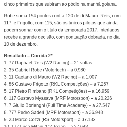
cinco primeiros que subiram ao pódio na manhã goiana.
Robe soma 154 pontos contra 120 de di Mauro. Reis, com
117, e Frigotto, com 115, são os únicos pilotos que ainda
podem sonhar com o título da temporada 2017. Interlagos
recebe a grande decisão, com pontuação dobrada, no dia
10 de dezembro.
Resultado – Corrida 2*:
1. 77 Raphael Reis (W2 Racing) – 21 voltas
2. 35 Gabriel Robe (Motortech) – a 0.980
3. 11 Gaetano di Mauro (W2 Racing) – a 1.007
4. 86 Gustavo Frigotto (RKL Competições) – a 7.267
5. 17 Pietro Rimbano (RKL Competições) – a 16.959
6. 117 Gustavo Myasava (MRF Motorsport) – a 20.226
7. 7 Giulio Borlenghi (Full Time Academy) – a 27.547
8. 777 Pedro Saderi (MRF Motorsport) – a 36.948
9. 23 Marco Cozzi (RS Motorsport) – a 37.182
10. 177 Luca Milani (C2 Team) – a 37.648