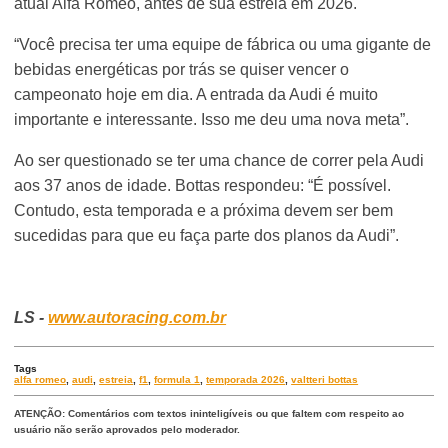
atual Alfa Romeo, antes de sua estreia em 2026.
“Você precisa ter uma equipe de fábrica ou uma gigante de
bebidas energéticas por trás se quiser vencer o
campeonato hoje em dia. A entrada da Audi é muito
importante e interessante. Isso me deu uma nova meta”.
Ao ser questionado se ter uma chance de correr pela Audi
aos 37 anos de idade. Bottas respondeu: “É possível.
Contudo, esta temporada e a próxima devem ser bem
sucedidas para que eu faça parte dos planos da Audi”.
LS -
www.autoracing.com.br
Tags
alfa romeo
,
audi
,
estreia
,
f1
,
formula 1
,
temporada 2026
,
valtteri bottas
ATENÇÃO: Comentários com textos ininteligíveis ou que faltem com respeito ao
usuário não serão aprovados pelo moderador.