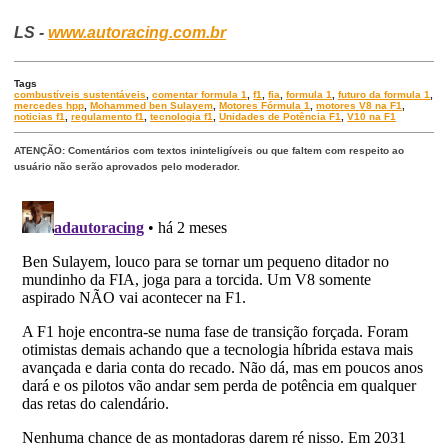
LS -
www.autoracing.com.br
Tags
combustíveis sustentáveis
,
comentar formula 1
,
f1
,
fia
,
formula 1
,
futuro da formula 1
,
mercedes hpp
,
Mohammed ben Sulayem
,
Motores Fórmula 1
,
motores V8 na F1
,
noticias f1
,
regulamento f1
,
tecnologia f1
,
Unidades de Potência F1
,
V10 na F1
ATENÇÃO: Comentários com textos ininteligíveis ou que faltem com respeito ao
usuário não serão aprovados pelo moderador.