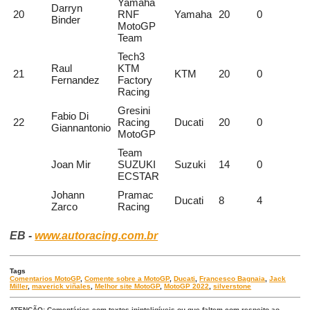
Yamaha
Darryn
20
RNF
Yamaha
20
0
Binder
MotoGP
Team
Tech3
Raul
KTM
21
KTM
20
0
Fernandez
Factory
Racing
Gresini
Fabio Di
22
Racing
Ducati
20
0
Giannantonio
MotoGP
Team
Joan Mir
SUZUKI
Suzuki
14
0
ECSTAR
Johann
Pramac
Ducati
8
4
Zarco
Racing
EB -
www.autoracing.com.br
Tags
Comentarios MotoGP
,
Comente sobre a MotoGP
,
Ducati
,
Francesco Bagnaia
,
Jack
Miller
,
maverick viñales
,
Melhor site MotoGP
,
MotoGP 2022
,
silverstone
ATENÇÃO: Comentários com textos ininteligíveis ou que faltem com respeito ao