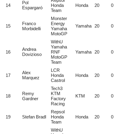
Repsol
Pol
14
Honda
Honda
20
0
Espargaró
Team
Monster
Franco
Energy
15
Yamaha
20
0
Morbidelli
Yamaha
MotoGP
WithU
Yamaha
Andrea
16
RNF
Yamaha
20
0
Dovizioso
MotoGP
Team
LCR
Alex
17
Honda
Honda
20
0
Marquez
Castrol
Tech3
Remy
KTM
18
KTM
20
0
Gardner
Factory
Racing
Repsol
19
Stefan Bradl
Honda
Honda
20
0
Team
WithU