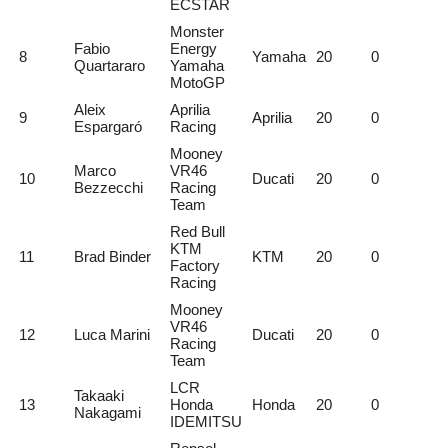
ECSTAR
Monster
Fabio
Energy
8
Yamaha
20
0
Quartararo
Yamaha
MotoGP
Aleix
Aprilia
9
Aprilia
20
0
Espargaró
Racing
Mooney
Marco
VR46
10
Ducati
20
0
Bezzecchi
Racing
Team
Red Bull
KTM
11
Brad Binder
KTM
20
0
Factory
Racing
Mooney
VR46
12
Luca Marini
Ducati
20
0
Racing
Team
LCR
Takaaki
13
Honda
Honda
20
0
Nakagami
IDEMITSU