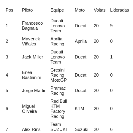
Pos
Piloto
Equipe
Moto
Voltas
Lideradas
Ducati
Francesco
1
Lenovo
Ducati
20
9
Bagnaia
Team
Maverick
Aprilia
2
Aprilia
20
0
Viñales
Racing
Ducati
3
Jack Miller
Lenovo
Ducati
20
1
Team
Gresini
Enea
4
Racing
Ducati
20
0
Bastianini
MotoGP
Pramac
5
Jorge Martin
Ducati
20
0
Racing
Red Bull
Miguel
KTM
6
KTM
20
0
Oliveira
Factory
Racing
Team
7
Alex Rins
SUZUKI
Suzuki
20
6