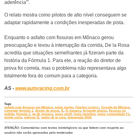
aderência'”.
O relato mostra como pilotos de alto nível conseguem se
adaptar rapidamente a condições inesperadas de pista.
Enquanto o asfalto com fissuras em Mônaco gerou
preocupação e levou à interrupção da corrida, De la Rosa
acredita que situações semelhantes já fizeram parte da
história da Fórmula 1. Para ele, a reação do diretor de
prova foi correta, mas o problema não representava algo
totalmente fora do comum para a categoria.
AS -
www.autoracing.com.br
Tags
asfalto com fissuras em Mônaco
,
aston martin
,
Charles Leclerc
,
Circuito de Mônaco
,
comentar formula 1
,
diretor de prova
,
f1
,
f1 monaco
,
fernando alonso
,
fissuras no
asfalto
,
formula 1
,
gp de monaco
,
lance stroll
,
lewis hamilton
,
maior comunidade F1
,
monte carlo
,
noticias f1
,
pedro de la rosa
,
temporada 2026
ATENÇÃO: Comentários com textos ininteligíveis ou que faltem com respeito ao
usuário não serão aprovados pelo moderador.