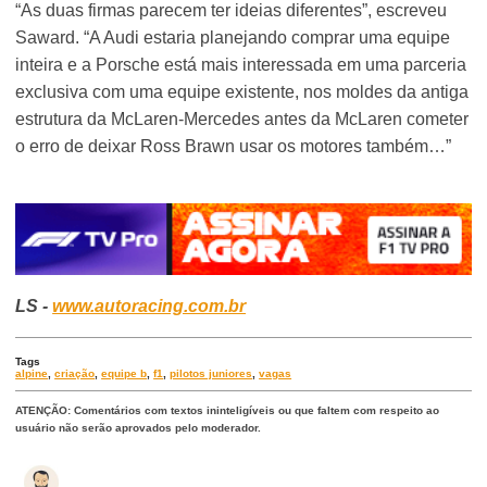
“As duas firmas parecem ter ideias diferentes”, escreveu
Saward. “A Audi estaria planejando comprar uma equipe
inteira e a Porsche está mais interessada em uma parceria
exclusiva com uma equipe existente, nos moldes da antiga
estrutura da McLaren-Mercedes antes da McLaren cometer
o erro de deixar Ross Brawn usar os motores também…”
LS -
www.autoracing.com.br
Tags
alpine
,
criação
,
equipe b
,
f1
,
pilotos juniores
,
vagas
ATENÇÃO: Comentários com textos ininteligíveis ou que faltem com respeito ao
usuário não serão aprovados pelo moderador.