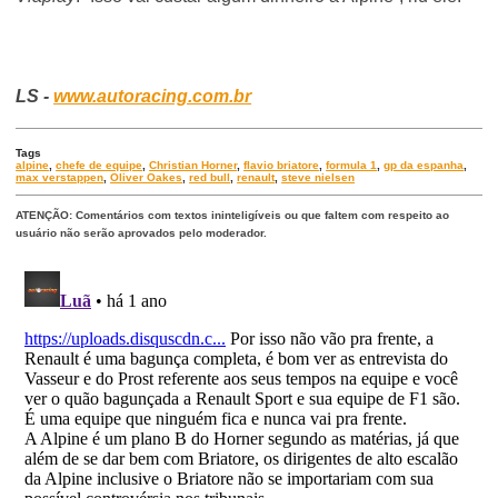
LS -
www.autoracing.com.br
Tags
alpine
,
chefe de equipe
,
Christian Horner
,
flavio briatore
,
formula 1
,
gp da espanha
,
max verstappen
,
Oliver Oakes
,
red bull
,
renault
,
steve nielsen
ATENÇÃO: Comentários com textos ininteligíveis ou que faltem com respeito ao
usuário não serão aprovados pelo moderador.