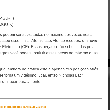
 (MGU-H)
(MGU-K).
s podem ser substituídas no máximo três vezes nesta
passou esse limite. Além disso, Alonso receberá um novo
 Eletrônico (CE). Essas peças serão substituídas pela
regras você pode substituir essas peças no máximo duas
rid, embora na prática esteja apenas três posições atrás
e torna um vigésimo lugar, então Nicholas Latifi,
 um lugar para a frente.
rid
,
motor
,
noticias da formula 1 alonso