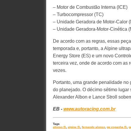
– Motor de Combustão Interna (ICE)
– Turbocompressor (TC)
– Unidade Geradora de Motor-Calor
– Unidade Geradora-Motor-Cinética 
De acordo com as regras, essas peça
temporada e, portanto, a Alpine ultra
Energy Store (ES) e um novo Controle
terceira vez, onde de acordo com as 
vezes.
Portanto, uma grande penalidade no g
do planejado. O décimo sétimo lugar s
Alexander Albon e Lance Stroll sobem
EB -
www.autoracing.com.br
Tags
alonso f1
,
alpine f1
,
fernando alonso
,
gp espanha f1
,
g