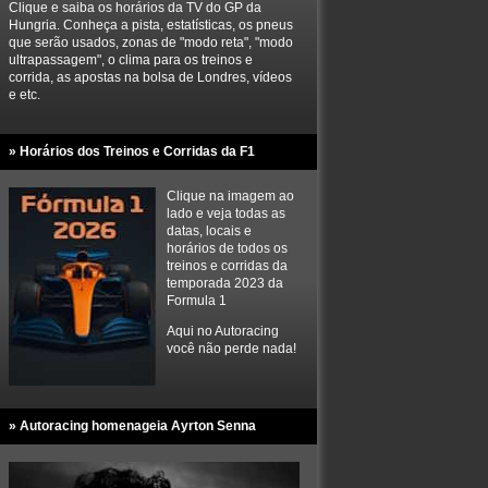
Clique e saiba os horários da TV do GP da
Hungria. Conheça a pista, estatísticas, os pneus
que serão usados, zonas de "modo reta", "modo
ultrapassagem", o clima para os treinos e
corrida, as apostas na bolsa de Londres, vídeos
e etc.
» Horários dos Treinos e Corridas da F1
Clique na imagem ao
lado e veja todas as
datas, locais e
horários de todos os
treinos e corridas da
temporada 2023 da
Formula 1
Aqui no Autoracing
você não perde nada!
» Autoracing homenageia Ayrton Senna