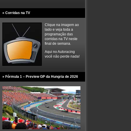
» Corridas na TV
Clique na imagem ao
lado e veja toda a
programação das
corridas na TV neste
final de semana.
Aqui no Autoracing
você não perde nada!
» Fórmula 1 – Preview GP da Hungria de 2026