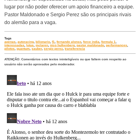
lugar por não poder oferecer um apoio financeiro a equipe.
Pastor Maldonado e Sergio Perez são os principais rivais
do alemão para a vaga.
Tags
apenas
,
autoracing
,
bilionario
,
f1
,
fernando alonso
,
force india
,
formula 1
,
interessadas
,
lotus
,
mclaren
,
nico hulkenberg
,
pastor maldonado
,
performances
,
pilotos
,
quantum
,
sauber
,
sergio perez
,
transferencia
ATENÇÃO: Comentários com textos ininteligíveis ou que faltem com respeito ao
usuário não serão aprovados pelo moderador.