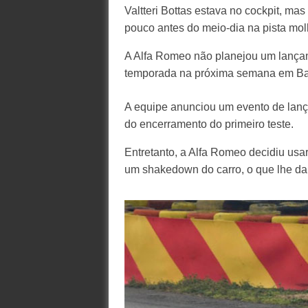
Valtteri Bottas estava no cockpit, ma
pouco antes do meio-dia na pista mo
A Alfa Romeo não planejou um lançame
temporada na próxima semana em Ba
A equipe anunciou um evento de lanç
do encerramento do primeiro teste.
Entretanto, a Alfa Romeo decidiu usa
um shakedown do carro, o que lhe dará