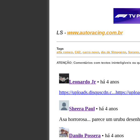
LS -
www.autoracing.com.br
Tags
alfa romeo
,
C42
,
carro novo
,
dia de filmagens
,
fiorano
ATENÇÃO: Comentários com textos ininteligíveis ou q