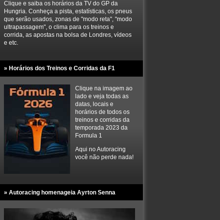
Clique e saiba os horários da TV do GP da
Hungria. Conheça a pista, estatísticas, os pneus
que serão usados, zonas de "modo reta", "modo
ultrapassagem", o clima para os treinos e
corrida, as apostas na bolsa de Londres, vídeos
e etc.
» Horários dos Treinos e Corridas da F1
Clique na imagem ao
lado e veja todas as
datas, locais e
horários de todos os
treinos e corridas da
temporada 2023 da
Formula 1
Aqui no Autoracing
você não perde nada!
» Autoracing homenageia Ayrton Senna