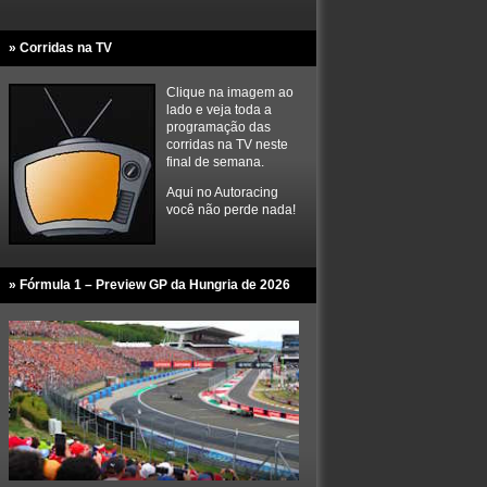
» Corridas na TV
Clique na imagem ao
lado e veja toda a
programação das
corridas na TV neste
final de semana.
Aqui no Autoracing
você não perde nada!
» Fórmula 1 – Preview GP da Hungria de 2026