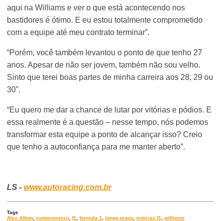
aqui na Williams e ver o que está acontecendo nos
bastidores é ótimo. E eu estou totalmente comprometido
com a equipe até meu contrato terminar”.
“Porém, você também levantou o ponto de que tenho 27
anos. Apesar de não ser jovem, também não sou velho.
Sinto que terei boas partes de minha carreira aos 28, 29 ou
30”.
“Eu quero me dar a chance de lutar por vitórias e pódios. E
essa realmente é a questão – nesse tempo, nós podemos
transformar esta equipe a ponto de alcançar isso? Creio
que tenho a autoconfiança para me manter aberto”.
LS -
www.autoracing.com.br
Tags
Alex Albon
,
compromisso
,
f1
,
formula 1
,
longo prazo
,
noticias f1
,
williams