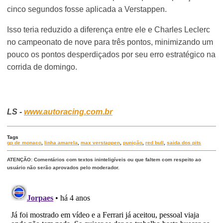
cinco segundos fosse aplicada a Verstappen.
Isso teria reduzido a diferença entre ele e Charles Leclerc
no campeonato de nove para três pontos, minimizando um
pouco os pontos desperdiçados por seu erro estratégico na
corrida de domingo.
LS -
www.autoracing.com.br
Tags
gp de monaco
,
linha amarela
,
max verstappen
,
punição
,
red bull
,
saida dos pits
ATENÇÃO: Comentários com textos ininteligíveis ou que faltem com respeito ao
usuário não serão aprovados pelo moderador.