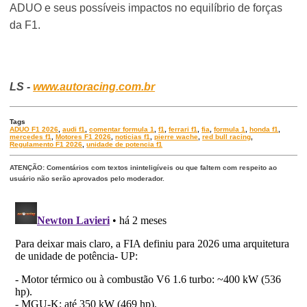
ADUO e seus possíveis impactos no equilíbrio de forças
da F1.
LS -
www.autoracing.com.br
Tags
ADUO F1 2026
,
audi f1
,
comentar formula 1
,
f1
,
ferrari f1
,
fia
,
formula 1
,
honda f1
,
mercedes f1
,
Motores F1 2026
,
noticias f1
,
pierre wache
,
red bull racing
,
Regulamento F1 2026
,
unidade de potencia f1
ATENÇÃO: Comentários com textos ininteligíveis ou que faltem com respeito ao
usuário não serão aprovados pelo moderador.