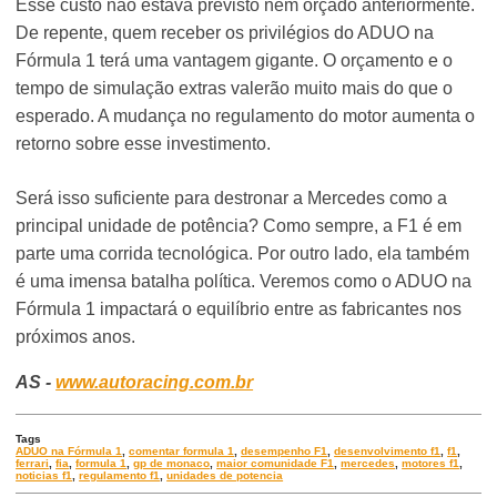
Esse custo não estava previsto nem orçado anteriormente.
De repente, quem receber os privilégios do ADUO na
Fórmula 1 terá uma vantagem gigante. O orçamento e o
tempo de simulação extras valerão muito mais do que o
esperado. A mudança no regulamento do motor aumenta o
retorno sobre esse investimento.
Será isso suficiente para destronar a Mercedes como a
principal unidade de potência? Como sempre, a F1 é em
parte uma corrida tecnológica. Por outro lado, ela também
é uma imensa batalha política. Veremos como o ADUO na
Fórmula 1 impactará o equilíbrio entre as fabricantes nos
próximos anos.
AS -
www.autoracing.com.br
Tags
ADUO na Fórmula 1
,
comentar formula 1
,
desempenho F1
,
desenvolvimento f1
,
f1
,
ferrari
,
fia
,
formula 1
,
gp de monaco
,
maior comunidade F1
,
mercedes
,
motores f1
,
noticias f1
,
regulamento f1
,
unidades de potencia