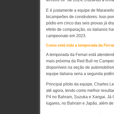
E é justamente a equipe de Maranell
bicampeões de construtores. Isso por
pódio em cinco das seis provas já d
efeito de comparação, os italianos h
campeonato em 2023.
Como está indo a temporada da Ferrar
A temporada da Ferrari está atenden
mais próxima da Red Bull no Campeon
disponíveis na seção de automobili
equipe italiana seria a segunda potên
Principal piloto da equipe, Charles L
até agora, tendo como melhor resulta
P4 no Bahrain, Suzuka e Xangai. Já C
lugares, no Bahrain e Japão, além d