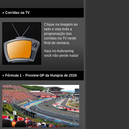
» Corridas na TV
Clique na imagem ao
lado e veja toda a
programação das
corridas na TV neste
final de semana.
Aqui no Autoracing
você não perde nada!
» Fórmula 1 – Preview GP da Hungria de 2026