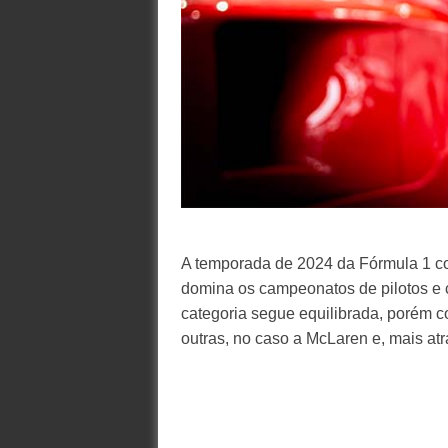
A temporada de 2024 da Fórmula 1 c
domina os campeonatos de pilotos e c
categoria segue equilibrada, porém c
outras, no caso a McLaren e, mais at