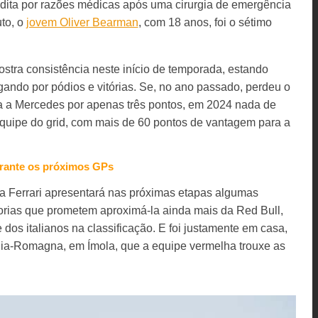
dita por razões médicas após uma cirurgia de emergência
uto, o
jovem Oliver Bearman
, com 18 anos, foi o sétimo
ostra consistência neste início de temporada, estando
igando por pódios e vitórias. Se, no ano passado, perdeu o
a a Mercedes por apenas três pontos, em 2024 nada de
quipe do grid, com mais de 60 pontos de vantagem para a
durante os próximos GPs
a Ferrari apresentará nas próximas etapas algumas
orias que prometem aproximá-la ainda mais da Red Bull,
 dos italianos na classificação. E foi justamente em casa,
ilia-Romagna, em Ímola, que a equipe vermelha trouxe as