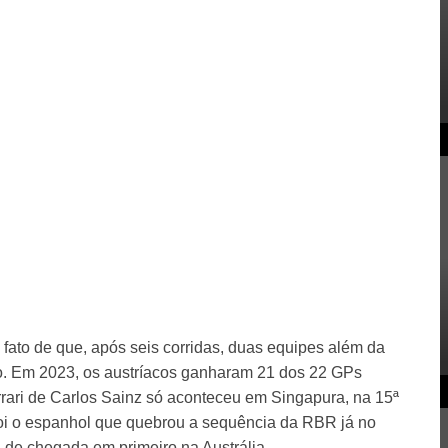
fato de que, após seis corridas, duas equipes além da
o. Em 2023, os austríacos ganharam 21 dos 22 GPs
errari de Carlos Sainz só aconteceu em Singapura, na 15ª
oi o espanhol que quebrou a sequência da RBR já no
a de chegada em primeiro na Austrália.