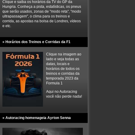
Clique e saiba os horários da TV do GP da
Hungria. Conheça a pista, estatísticas, os pneus
que serão usados, zonas de "modo reta", "modo
ultrapassagem", o clima para os treinos e
corrida, as apostas na bolsa de Londres, vídeos
e etc.
» Horários dos Treinos e Corridas da F1
Clique na imagem ao
lado e veja todas as
datas, locais e
horários de todos os
treinos e corridas da
temporada 2023 da
Formula 1
Aqui no Autoracing
você não perde nada!
» Autoracing homenageia Ayrton Senna