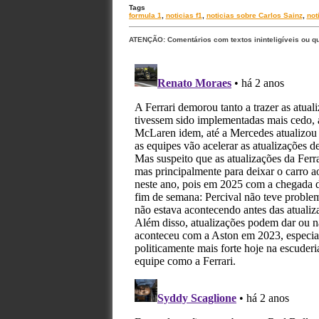
Tags
formula 1
,
noticias f1
,
noticias sobre Carlos Sainz
,
not
ATENÇÃO: Comentários com textos ininteligíveis ou q