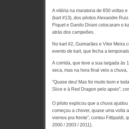
A vitória na maratona de 650 voltas e
(kart #13), dos pilotos Alexandre Ruiz
Piquet e Danilo Dirani colocaram o ka
atrás dos campeões.
No kart #2, Guimarães e Vitor Meira 
evento de kart, que fecha a temporada
A corrida, que teve a sua largada às 
seca, mas na hora final veio a chuva,
“Quase deu! Mas foi muito bom e tod
Slice e à Red Dragon pelo apoio”, com
O piloto explicou que a chuva ajudo
começou a chover, quase uma volta at
viemos pra frente”, contou Fittipaldi,
2000 / 2003 / 2011).