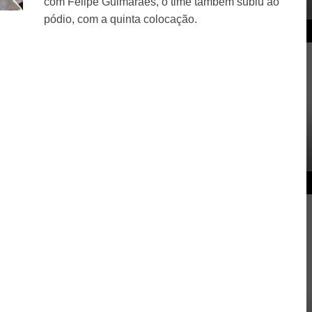
com Felipe Guimarães, o time também subiu ao
pódio, com a quinta colocação.