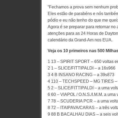
“Fechamos a prova sem nenhum probl
Eles estão de parabéns e nós também
pódio e eu não tenho do que me queixa
Agora é se preparar para retornar no 
atenções para as 24 Horas de Daytona
calendário da Grand-Am nos EUA.
Veja os 10 primeiros nas 500 Milha
1 13 – SPIRIT SPORT – 650 voltas 
2 1 – SLICE/FITTIPALDI – a 16s966
3 4 B INSANO RACING – a 39s873
4 110 – TECHSPEED – MG TIRES – 
5 2 – SLICE/FITTIPALDI – a uma volt
6 60 – VIAPOL / O.N.S./I.M.M. a uma v
7 78 – SCUDERIA PCR – a uma volt
8 72 – ITAIPAVA/CARAS – a três volt
9 88 B BACALHAU DIAS – a seis vol