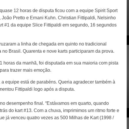
 quase 12 horas de disputa ficou com a equipe Spirit Sport
, João Pretto e Ernani Kuhn. Christian Fittipaldi, Nelsinho
rt #1 da equipe Slice Fittipaldi em segundo, 16 segundos
cruzaram a linha de chegada em quinto no tradicional
 no Brasil. Quarenta e nove karts participaram da prova.
11 horas da manhã, foi disputada em sua maioria com pista
 para trazer mais emoção.
a a equipe está de parabéns. Queria agradecer também à
entou Fittipaldi logo após a disputa.
u no desempenho final. “Estávamos em quarto, quando
rás do kart #13. Com a chuva, imprimimos um ritmo forte e
 que já venceu quatro vezes as 500 Milhas de Kart (1998 /