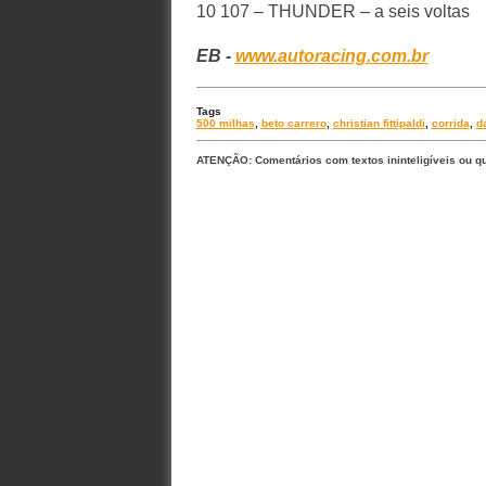
10 107 – THUNDER – a seis voltas
EB -
www.autoracing.com.br
Tags
500 milhas
,
beto carrero
,
christian fittipaldi
,
corrida
,
da
ATENÇÃO: Comentários com textos ininteligíveis ou q