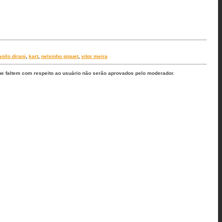
nilo dirani
,
kart
,
nelsinho piquet
,
vitor meira
ue faltem com respeito ao usuário não serão aprovados pelo moderador.