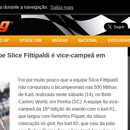
cia durante a navegação.
Saiba mais
O GP
STOCK CAR
NASCAR
NACIONAL
EXCLUSIVO
pe Slice Fittipaldi é vice-campeã em
Foi por muito pouco que a equipe Slice Fittipaldi
não conquistou o bicampeonato nas 500 Milhas
de Kart, realizada neste sábado (14), no Beto
Carrero World, em Penha (SC). A equipe foi vice-
campeã da 16ª edição do evento com o kart #1,
que largou com Nelsinho Piquet, da oitava
colocação no grid. No kart #2, que saiu da pole