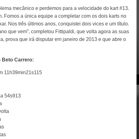
ema mecânico e perdemos para a velocidade do kart #13.
. Fomos a única equipe a completar com os dois karts no
r. Nos três últimos anos, conquistei dois vices e um título.
ano que vem”, completou Fittipaldi, que volta agora as suas
, prova que irá disputar em janeiro de 2013 e que abre o
s Beto Carrero:
em 11h39min21s115
a 54s913
a
olta
a
as
tas