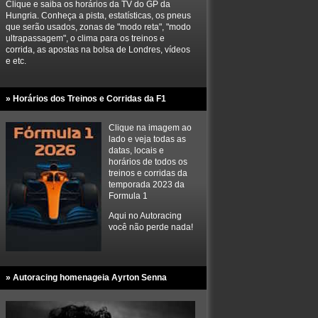
Clique e saiba os horários da TV do GP da
Hungria. Conheça a pista, estatísticas, os pneus
que serão usados, zonas de "modo reta", "modo
ultrapassagem", o clima para os treinos e
corrida, as apostas na bolsa de Londres, vídeos
e etc.
» Horários dos Treinos e Corridas da F1
Clique na imagem ao
lado e veja todas as
datas, locais e
horários de todos os
treinos e corridas da
temporada 2023 da
Formula 1
Aqui no Autoracing
você não perde nada!
» Autoracing homenageia Ayrton Senna